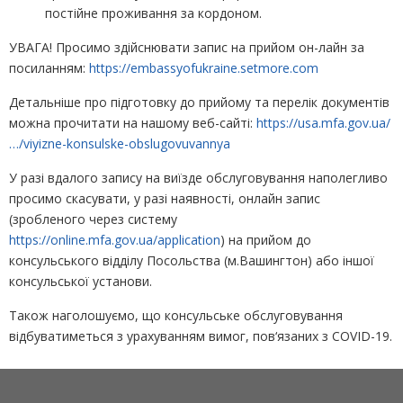
постійне проживання за кордоном.
УВАГА! Просимо здійснювати запис на прийом он-лайн за
посиланням:
https://embassyofukraine.setmore.com
Детальніше про підготовку до прийому та перелік документів
можна прочитати на нашому веб-сайті:
https://usa.mfa.gov.ua/
…/viyizne-konsulske-obslugovuvannya
У разі вдалого запису на виїзде обслуговування наполегливо
просимо скасувати, у разі наявності, онлайн запис
(зробленого через систему
https://online.mfa.gov.ua/application
) на прийом до
консульського відділу Посольства (м.Вашингтон) або іншої
консульської установи.
Також наголошуємо, що консульське обслуговування
відбуватиметься з урахуванням вимог, пов‘язаних з COVID-19.