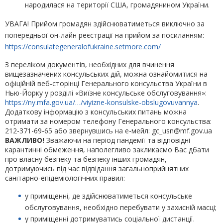
народилася на території США, громадянином України.
УВАГА! Прийом громадян здійснюватиметься виключно за
попередньої он-лайн реєстрації на прийом за посиланням:
https://consulategeneralofukraine.setmore.com/
З переліком документів, необхідних для вчинення
вищезазначених консульських дій, можна ознайомитися на
офіційній веб-сторінці Генерального консульства України в
Нью-Йорку у розділі «Виїзне консульське обслуговування»:
https://ny.mfa.gov.ua/…/viyizne-konsulske-obslugovuvannya
.
Додаткову інформацію з консульських питань можна
отримати за номером телефону Генерального консульства:
212-371-69-65 або звернувшись на е-мейл: gc_usn@mf.gov.ua
ВАЖЛИВО!
Зважаючи на період пандемії та відповідні
карантинні обмеження, наполегливо закликаємо Вас дбати
про власну безпеку та безпеку інших громадян,
дотримуючись під час відвідання загальноприйнятних
санітарно-епідеміологічних правил:
у приміщенні, де здійснюватиметься консульське
обслуговування, необхідно перебувати у захисній масці;
у приміщенні дотримуватись соціальної дистанції.