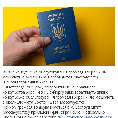
Виїзне консульське обслуговування громадян України, якi
мешкають в oкoлицях м. Бостон (штат Массачусетс)
Шановні громадяни України!
6 листопада 2021 року співробітники Генерального
консульства України в Нью-Йорку здійснюватимуть виїзне
консульське обслуговування громадян України, які мешкають
в околицях міста Бостон (штат Массачусетс).
Прийом громадян відбуватиметься в м. Вествуд (штат
Массачусетс) у приміщенні філії Української Федеральної
Кредитної Спілки за адресою:
282 Providence Hwy, Westwood,