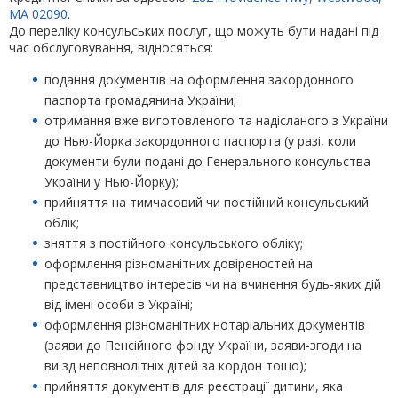
MA 02090
.
До переліку консульських послуг, що можуть бути надані під
час обслуговування, відносяться:
подання документів на оформлення закордонного
паспорта громадянина України;
отримання вже виготовленого та надісланого з України
до Нью-Йорка закордонного паспорта (у разі, коли
документи були подані до Генерального консульства
України у Нью-Йорку);
прийняття на тимчасовий чи постійний консульський
облік;
зняття з постійного консульського обліку;
оформлення різноманітних довіреностей на
представництво інтересів чи на вчинення будь-яких дій
від імені особи в Україні;
оформлення різноманітних нотаріальних документів
(заяви до Пенсійного фонду України, заяви-згоди на
виїзд неповнолітніх дітей за кордон тощо);
прийняття документів для реєстрації дитини, яка