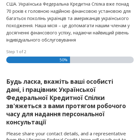
США. Українська Федеральна Кредитна Спілка вже понад
70 років є головною надійною фінансовою установою для
багатьох поколінь українців та американців українського
походження. Наша місія – це допомагати нашим членам у
досягненні фінансового успіху, надаючи найвищий рівень
індивідуального обслуговування
Step
1
of
2
50%
Будь ласка, вкажіть ваші особисті
дані, і працівник Української
Федеральної Кредитної Спілки
зв'яжеться з вами протягом робочого
часу для надання персональної
консультації
Please share your contact details, and a representative
from the Ukrainian Federal Credit Union will reach out to